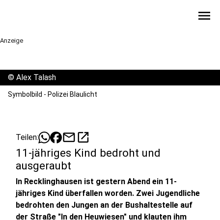
menu
Anzeige
©
Alex Talash
Symbolbild - Polizei Blaulicht
mail
open_in_new
Teilen:
11-jähriges Kind bedroht und
ausgeraubt
In Recklinghausen ist gestern Abend ein 11-
jähriges Kind überfallen worden. Zwei Jugendliche
bedrohten den Jungen an der Bushaltestelle auf
der Straße "In den Heuwiesen" und klauten ihm