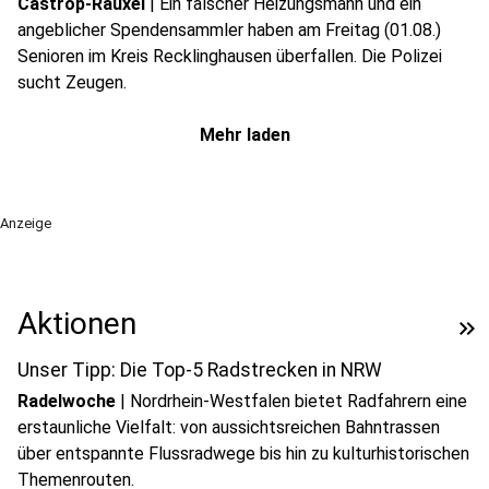
Castrop-Rauxel
|
Ein falscher Heizungsmann und ein
angeblicher Spendensammler haben am Freitag (01.08.)
Senioren im Kreis Recklinghausen überfallen. Die Polizei
sucht Zeugen.
Mehr laden
Anzeige
Aktionen
keyboard_double_arrow_right
Unser Tipp: Die Top-5 Radstrecken in NRW
Radelwoche
|
Nordrhein-Westfalen bietet Radfahrern eine
erstaunliche Vielfalt: von aussichtsreichen Bahntrassen
über entspannte Flussradwege bis hin zu kulturhistorischen
Themenrouten.