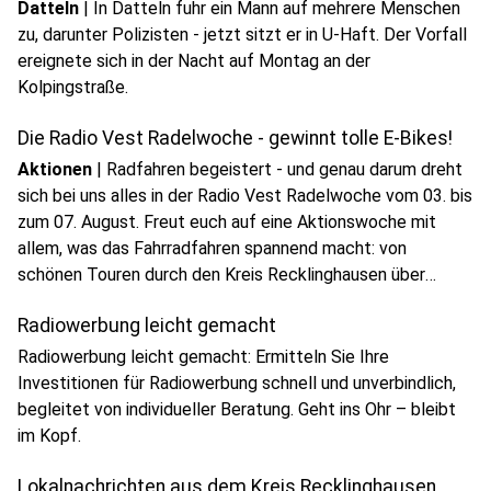
Datteln
|
In Datteln fuhr ein Mann auf mehrere Menschen
zu, darunter Polizisten - jetzt sitzt er in U-Haft. Der Vorfall
ereignete sich in der Nacht auf Montag an der
Kolpingstraße.
Die Radio Vest Radelwoche - gewinnt tolle E-Bikes!
Anzeige
Aktionen
|
Radfahren begeistert - und genau darum dreht
sich bei uns alles in der Radio Vest Radelwoche vom 03. bis
zum 07. August. Freut euch auf eine Aktionswoche mit
allem, was das Fahrradfahren spannend macht: von
schönen Touren durch den Kreis Recklinghausen über
wichtige Tipps für mehr Sicherheit im Sattel bis hin zu
Radiowerbung leicht gemacht
cleveren Infos rund ums Rad.
Radiowerbung leicht gemacht: Ermitteln Sie Ihre
Investitionen für Radiowerbung schnell und unverbindlich,
begleitet von individueller Beratung. Geht ins Ohr – bleibt
play_circle
im Kopf.
Audio anhören
Lokalnachrichten aus dem Kreis Recklinghausen