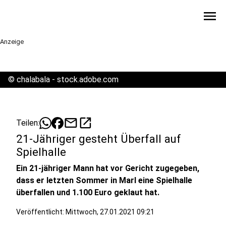
menu
Anzeige
©
chalabala - stock.adobe.com
mail
open_in_new
Teilen:
21-Jähriger gesteht Überfall auf
Spielhalle
Ein 21-jähriger Mann hat vor Gericht zugegeben,
dass er letzten Sommer in Marl eine Spielhalle
überfallen und 1.100 Euro geklaut hat.
Veröffentlicht:
Mittwoch, 27.01.2021 09:21