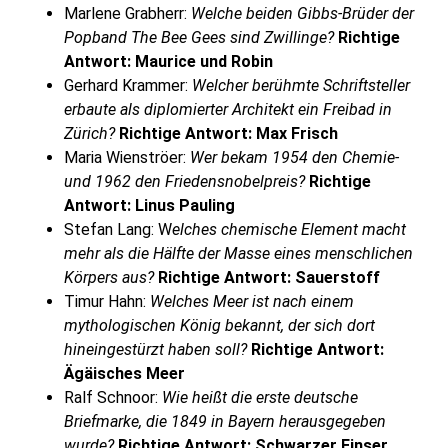
Marlene Grabherr:
Welche beiden Gibbs-Brüder der
Popband The Bee Gees sind Zwillinge?
Richtige
Antwort: Maurice und Robin
Gerhard Krammer:
Welcher berühmte Schriftsteller
erbaute als diplomierter Architekt ein Freibad in
Zürich?
Richtige Antwort: Max Frisch
Maria Wienströer:
Wer bekam 1954 den Chemie-
und 1962 den Friedensnobelpreis?
Richtige
Antwort: Linus Pauling
Stefan Lang: W
elches chemische Element macht
mehr als die Hälfte der Masse eines menschlichen
Körpers aus?
Richtige Antwort: Sauerstoff
Timur Hahn:
Welches Meer ist nach einem
mythologischen König bekannt, der sich dort
hineingestürzt haben soll?
Richtige Antwort:
Ägäisches Meer
Ralf Schnoor:
Wie heißt die erste deutsche
Briefmarke, die 1849 in Bayern herausgegeben
wurde?
Richtige Antwort: Schwarzer Einser