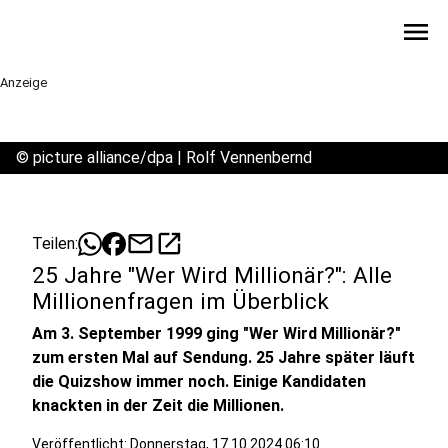
menu
Anzeige
©
picture alliance/dpa | Rolf Vennenbernd
mail
open_in_new
Teilen:
25 Jahre "Wer Wird Millionär?": Alle
Millionenfragen im Überblick
Am 3. September 1999 ging "Wer Wird Millionär?"
zum ersten Mal auf Sendung. 25 Jahre später läuft
die Quizshow immer noch. Einige Kandidaten
knackten in der Zeit die Millionen.
Veröffentlicht:
Donnerstag, 17.10.2024 06:10