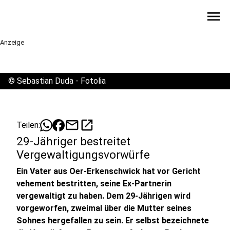
menu
Anzeige
©
Sebastian Duda - Fotolia
mail
open_in_new
Teilen:
29-Jähriger bestreitet
Vergewaltigungsvorwürfe
Ein Vater aus Oer-Erkenschwick hat vor Gericht
vehement bestritten, seine Ex-Partnerin
vergewaltigt zu haben. Dem 29-Jährigen wird
vorgeworfen, zweimal über die Mutter seines
Sohnes hergefallen zu sein. Er selbst bezeichnete