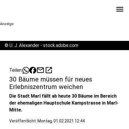
menu
Anzeige
©
U. J. Alexander - stock.adobe.com
mail
open_in_new
Teilen:
30 Bäume müssen für neues
Erlebniszentrum weichen
Die Stadt Marl fällt ab heute 30 Bäume im Bereich
der ehemaligen Hauptschule Kampstrasse in Marl-
Mitte.
Veröffentlicht:
Montag, 01.02.2021 12:44