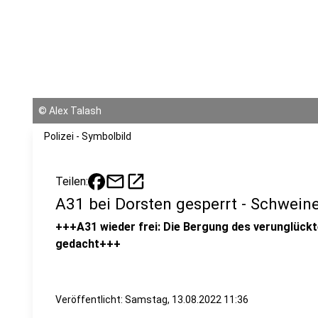
©
Alex Talash
Polizei - Symbolbild
mail
open_in_new
Teilen:
A31 bei Dorsten gesperrt - Schweine
+++A31 wieder frei: Die Bergung des verunglückt
gedacht+++
Veröffentlicht:
Samstag, 13.08.2022 11:36