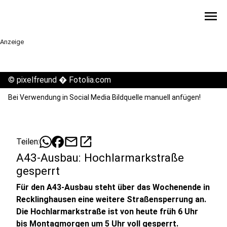
menu
Anzeige
©
pixelfreund � Fotolia.com
Bei Verwendung in Social Media Bildquelle manuell anfügen!
mail
open_in_new
Teilen:
A43-Ausbau: Hochlarmarkstraße
gesperrt
Für den A43-Ausbau steht über das Wochenende in
Recklinghausen eine weitere Straßensperrung an.
Die Hochlarmarkstraße ist von heute früh 6 Uhr
bis Montagmorgen um 5 Uhr voll gesperrt.