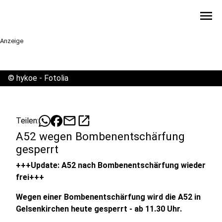
menu
Anzeige
©
hykoe - Fotolia
mail
open_in_new
Teilen:
A52 wegen Bombenentschärfung
gesperrt
+++Update: A52 nach Bombenentschärfung wieder
frei+++
Wegen einer Bombenentschärfung wird die A52 in
Gelsenkirchen heute gesperrt - ab 11.30 Uhr.