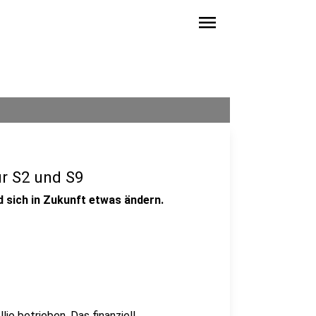
menu
ür S2 und S9
d sich in Zukunft etwas ändern.
io betrieben. Das finanziell