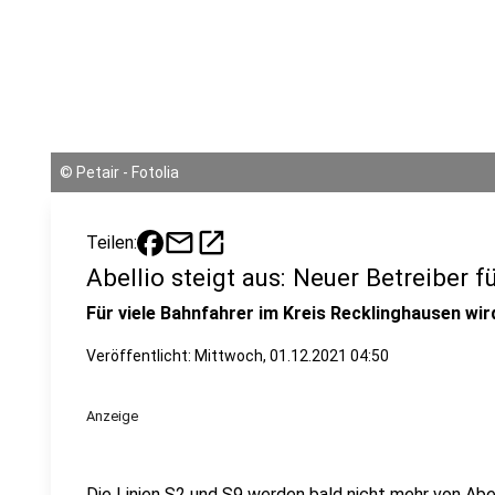
©
Petair - Fotolia
mail
open_in_new
Teilen:
Abellio steigt aus: Neuer Betreiber f
Für viele Bahnfahrer im Kreis Recklinghausen wir
Veröffentlicht:
Mittwoch, 01.12.2021 04:50
Anzeige
Die Linien S2 und S9 werden bald nicht mehr von Abell