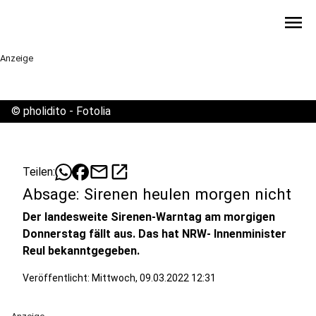
menu
Anzeige
©
pholidito - Fotolia
mail
open_in_new
Teilen:
Absage: Sirenen heulen morgen nicht
Der landesweite Sirenen-Warntag am morgigen
Donnerstag fällt aus. Das hat NRW- Innenminister
Reul bekanntgegeben.
Veröffentlicht:
Mittwoch, 09.03.2022 12:31