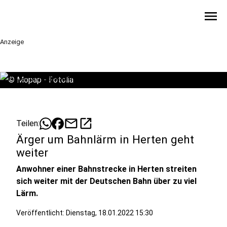
menu
Anzeige
©
Mopap - Fotolia
mail
open_in_new
Teilen:
Ärger um Bahnlärm in Herten geht
weiter
Anwohner einer Bahnstrecke in Herten streiten
sich weiter mit der Deutschen Bahn über zu viel
Lärm.
Veröffentlicht:
Dienstag, 18.01.2022 15:30