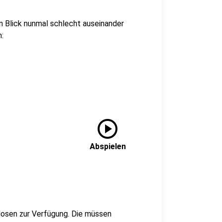
n Blick nunmal schlecht auseinander
:
play_circle
Abspielen
dosen zur Verfügung. Die müssen