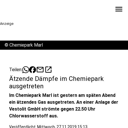
menu
Anzeige
©
Chemiepark Marl
mail
open_in_new
Teilen:
Ätzende Dämpfe im Chemiepark
ausgetreten
Im Chemiepark Marl ist gestern am späten Abend
ein ätzendes Gas ausgetreten. An einer Anlage der
Vestolit GmbH strömte gegen 22.50 Uhr
Chlorwasserstoff aus.
Veröffentlicht:
Mittwoch, 27.11.2019 15:13