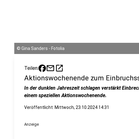
©
Gina Sanders - Fotolia
mail
open_in_new
Teilen:
Aktionswochenende zum Einbruchs
In der dunklen Jahreszeit schlagen verstärkt Einbreche
einem speziellen Aktionswochenende.
Veröffentlicht:
Mittwoch, 23.10.2024 14:31
Anzeige