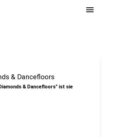
menu
ds & Dancefloors
iamonds & Dancefloors" ist sie