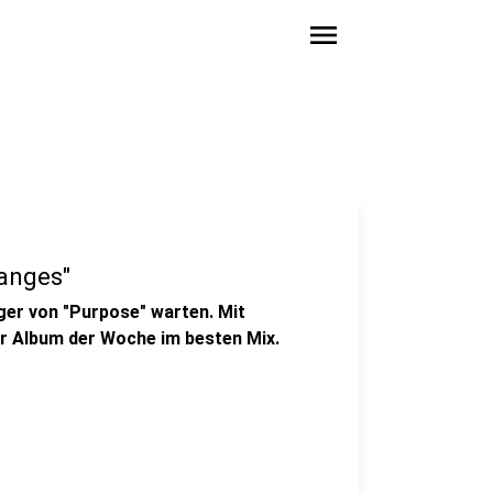
menu
anges"
ger von "Purpose" warten. Mit
er Album der Woche im besten Mix.