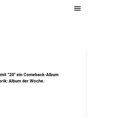
menu
n mit "20" ein Comeback-Album
brik: Album der Woche.