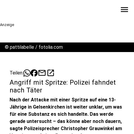
menu
Anzeige
©
pattilabelle / fotolia.com
mail
open_in_new
Teilen:
Angriff mit Spritze: Polizei fahndet
nach Täter
Nach der Attacke mit einer Spritze auf eine 13-
Jährige in Gelsenkirchen ist weiter unklar, um was
für eine Substanz es sich handelte. Das werde
gerade untersucht – das könne aber noch dauern,
sagte Polizeisprecher Christopher Grauwinkel am