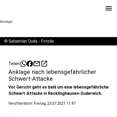
menu
Anzeige
©
Sebastian Duda - Fotolia
mail
open_in_new
Teilen:
Anklage nach lebensgefährlicher
Schwert-Attacke
Vor Gericht geht es bald um eine lebensgefährliche
Schwert-Attacke in Recklinghausen-Suderwich.
Veröffentlicht:
Freitag, 23.07.2021 11:47