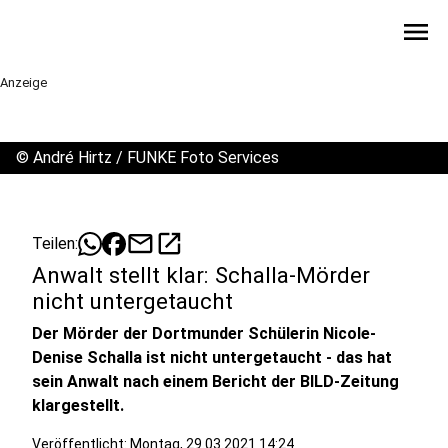
menu
Anzeige
©
André Hirtz / FUNKE Foto Services
mail
open_in_new
Teilen:
Anwalt stellt klar: Schalla-Mörder
nicht untergetaucht
Der Mörder der Dortmunder Schülerin Nicole-
Denise Schalla ist nicht untergetaucht - das hat
sein Anwalt nach einem Bericht der BILD-Zeitung
klargestellt.
Veröffentlicht:
Montag, 29.03.2021 14:24