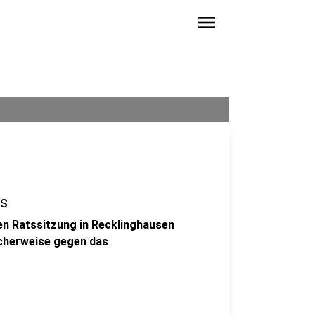
menu
s
ten Ratssitzung in Recklinghausen
icherweise gegen das