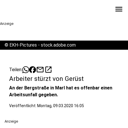
menu
Anzeige
©
EKH-Pictures - stock.adobe.com
mail
open_in_new
Teilen:
Arbeiter stürzt von Gerüst
An der Bergstraße in Marl hat es offenbar einen
Arbeitsunfall gegeben.
Veröffentlicht:
Montag, 09.03.2020 16:05
Anzeige