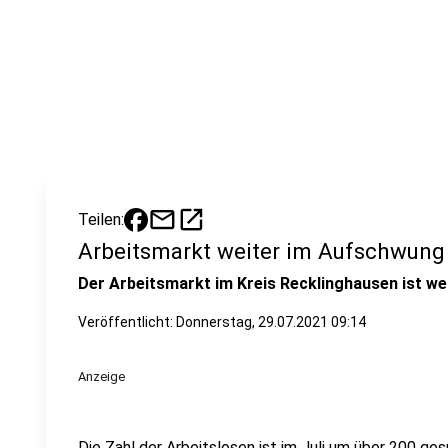
mail
open_in_new
Teilen:
Arbeitsmarkt weiter im Aufschwung
Der Arbeitsmarkt im Kreis Recklinghausen ist we
Veröffentlicht:
Donnerstag, 29.07.2021 09:14
Anzeige
Die Zahl der Arbeitslosen ist im Juli um über 200 ge