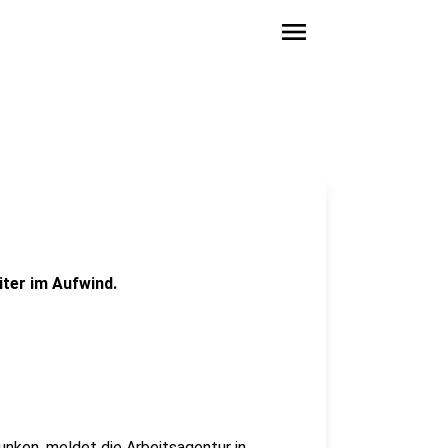
menu
iter im Aufwind.
sunken, meldet die Arbeitsagentur in