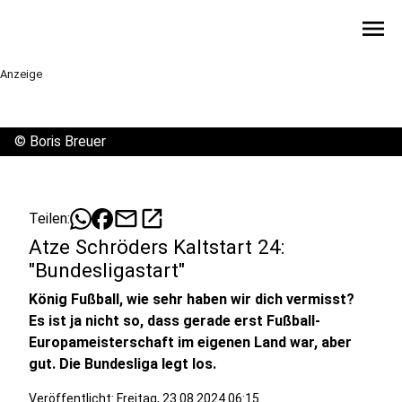
menu
Anzeige
©
Boris Breuer
mail
open_in_new
Teilen:
Atze Schröders Kaltstart 24:
"Bundesligastart"
König Fußball, wie sehr haben wir dich vermisst?
Es ist ja nicht so, dass gerade erst Fußball-
Europameisterschaft im eigenen Land war, aber
gut. Die Bundesliga legt los.
Veröffentlicht:
Freitag, 23.08.2024 06:15