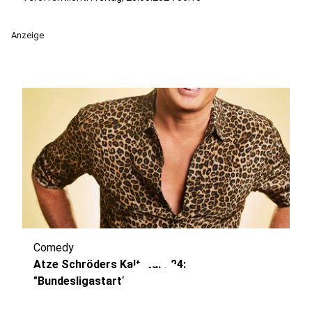
Anzeige
Comedy
play_circle
Atze Schröders Kaltstart 24:
"Bundesligastart"