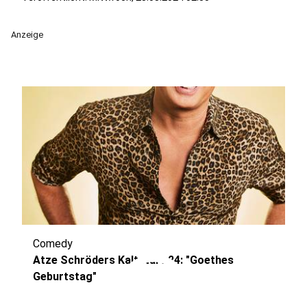
Anzeige
Comedy
play_circle
Atze Schröders Kaltstart 24: "Goethes
Geburtstag"