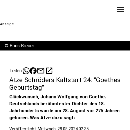
menu
Anzeige
©
Boris Breuer
mail
open_in_new
Teilen:
Atze Schröders Kaltstart 24: "Goethes
Geburtstag"
Glückwunsch, Johann Wolfgang von Goethe.
Deutschlands berühmtester Dichter des 18.
Jahrhunderts wurde am 28. August vor 275 Jahren
geboren. Was Atze dazu sagt:
Veröffentlicht:
Mittwoch, 28.08.2024 02:35