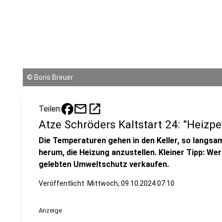
©
Boris Breuer
mail
open_in_new
Teilen:
Atze Schröders Kaltstart 24: "Heizpe
Die Temperaturen gehen in den Keller, so langs
herum, die Heizung anzustellen. Kleiner Tipp: Wer
gelebten Umweltschutz verkaufen.
Veröffentlicht:
Mittwoch, 09.10.2024 07:10
Anzeige