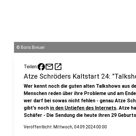
©
Boris Breuer
mail
open_in_new
Teilen:
Atze Schröders Kaltstart 24: "Talks
Wer kennt noch die guten alten Talkshows aus 
Menschen reden über ihre Probleme und am Ende 
wer darf bei sowas nicht fehlen - genau Atze Sc
gibt's noch
in den Untiefen des Internets
. Atze h
Schäfer - Die Sendung die heute ihren 29 Geburts
Veröffentlicht: Mittwoch, 04.09.2024 00:00