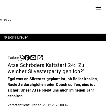
menu
Anzeige
©
Boris Breuer
mail
open_in_new
Teilen:
Atze Schröders Kaltstart 24: "Zu
welcher Silvesterparty geh ich?"
Egal was an Silvester geplant ist, ob Böller knallen,
Raclette durchglühen oder Couch surfen, eins ist
sicher: Unser Atze bleibt uns auch im neuen Jahr
erhalten.
Veröffentlicht:
Freitag, 29.12.2023 08:42