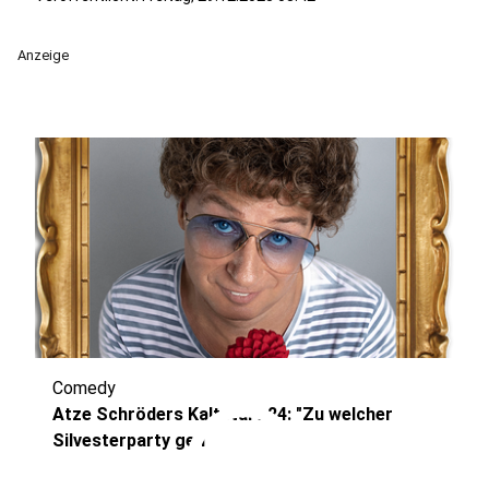
Anzeige
Comedy
play_circle
Atze Schröders Kaltstart 24: "Zu welcher
Silvesterparty geh