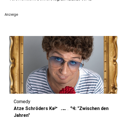
Anzeige
Comedy
play_circle
Atze Schröders Kaltstart 24: "Zwischen den
Jahren"