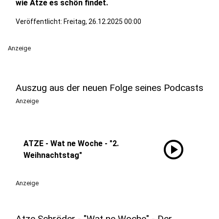
wie Atze es schön findet.
Veröffentlicht:
Freitag, 26.12.2025 00:00
Anzeige
Auszug aus der neuen Folge seines Podcasts
Anzeige
play_circle
ATZE - Wat ne Woche - "2.
Weihnachtstag"
Anzeige
Atze Schröder - "Wat ne Woche" - Der