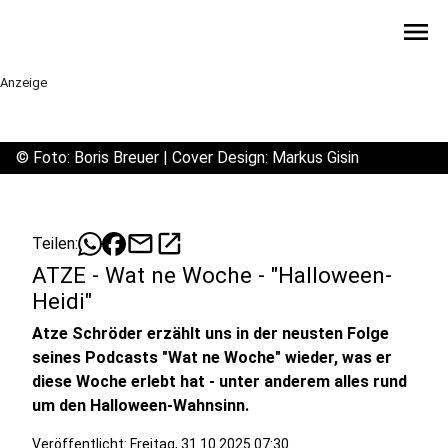
menu
Anzeige
©
Foto: Boris Breuer | Cover Design: Markus Gisin
mail
open_in_new
Teilen:
ATZE - Wat ne Woche - "Halloween-
Heidi"
Atze Schröder erzählt uns in der neusten Folge
seines Podcasts "Wat ne Woche" wieder, was er
diese Woche erlebt hat - unter anderem alles rund
um den Halloween-Wahnsinn.
Veröffentlicht:
Freitag, 31.10.2025 07:30