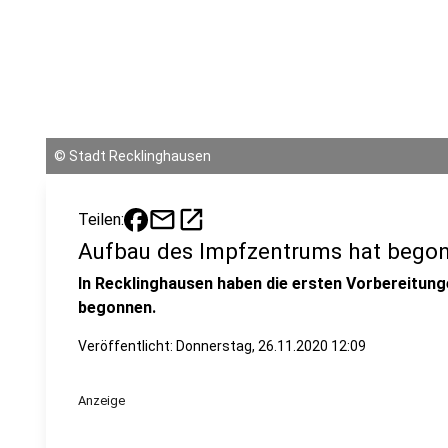
©
Stadt Recklinghausen
mail
open_in_new
Teilen:
Aufbau des Impfzentrums hat bego
In Recklinghausen haben die ersten Vorbereitun
begonnen.
Veröffentlicht:
Donnerstag, 26.11.2020 12:09
Anzeige