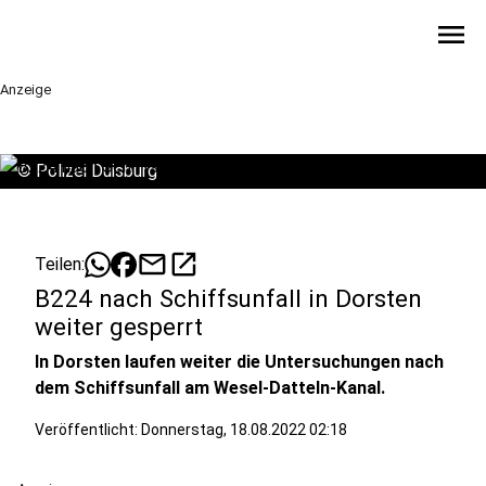
menu
Anzeige
©
Polizei Duisburg
mail
open_in_new
Teilen:
B224 nach Schiffsunfall in Dorsten
weiter gesperrt
In Dorsten laufen weiter die Untersuchungen nach
dem Schiffsunfall am Wesel-Datteln-Kanal.
Veröffentlicht:
Donnerstag, 18.08.2022 02:18