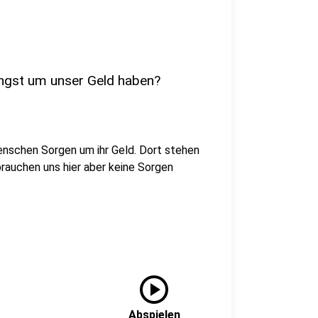
 Angst um unser Geld haben?
enschen Sorgen um ihr Geld. Dort stehen
auchen uns hier aber keine Sorgen
play_circle
Abspielen