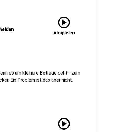
play_circle
cheiden
Abspielen
wenn es um kleinere Beträge geht - zum
ker. Ein Problem ist das aber nicht:
play_circle