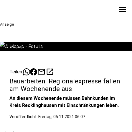
menu
Anzeige
©
Mopap - Fotolia
mail
open_in_new
Teilen:
Bauarbeiten: Regionalexpresse fallen
am Wochenende aus
An diesem Wochenende müssen Bahnkunden im
Kreis Recklinghausen mit Einschränkungen leben.
Veröffentlicht:
Freitag, 05.11.2021 06:07