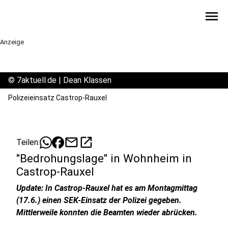
menu
Anzeige
©
7aktuell.de | Dean Klassen
Polizeieinsatz Castrop-Rauxel
mail
open_in_new
Teilen:
"Bedrohungslage" in Wohnheim in
Castrop-Rauxel
Update: In Castrop-Rauxel hat es am Montagmittag
(17.6.) einen SEK-Einsatz der Polizei gegeben.
Mittlerweile konnten die Beamten wieder abrücken.