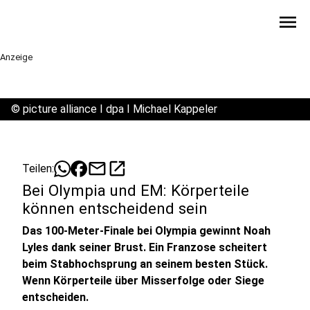
menu
Anzeige
©
picture alliance I dpa I Michael Kappeler
mail
open_in_new
Teilen:
Bei Olympia und EM: Körperteile
können entscheidend sein
Das 100-Meter-Finale bei Olympia gewinnt Noah
Lyles dank seiner Brust. Ein Franzose scheitert
beim Stabhochsprung an seinem besten Stück.
Wenn Körperteile über Misserfolge oder Siege
entscheiden.