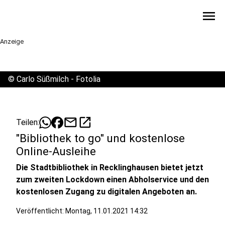
menu
Anzeige
©
Carlo Süßmilch - Fotolia
mail
open_in_new
Teilen:
"Bibliothek to go" und kostenlose
Online-Ausleihe
Die Stadtbibliothek in Recklinghausen bietet jetzt
zum zweiten Lockdown einen Abholservice und den
kostenlosen Zugang zu digitalen Angeboten an.
Veröffentlicht:
Montag, 11.01.2021 14:32