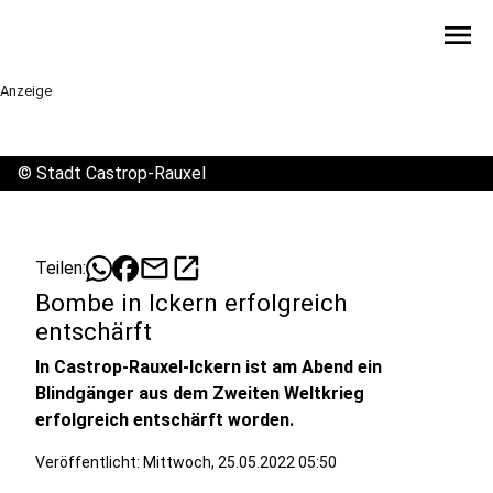
menu
Anzeige
©
Stadt Castrop-Rauxel
mail
open_in_new
Teilen:
Bombe in Ickern erfolgreich
entschärft
In Castrop-Rauxel-Ickern ist am Abend ein
Blindgänger aus dem Zweiten Weltkrieg
erfolgreich entschärft worden.
Veröffentlicht:
Mittwoch, 25.05.2022 05:50