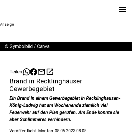
menu
Anzeige
©
Symbolbild / Canva
mail
open_in_new
Teilen:
Brand in Recklinghäuser
Gewerbegebiet
Ein Brand in einem Gewerbegebiet in Recklinghausen-
König-Ludwig hat am Wochenende ziemlich viel
Feuerwehr auf den Plan gerufen. Am Ende konnte sie
aber Schlimmeres verhindern.
Veröffentlicht:
Montag, 08.05.2023 08:08