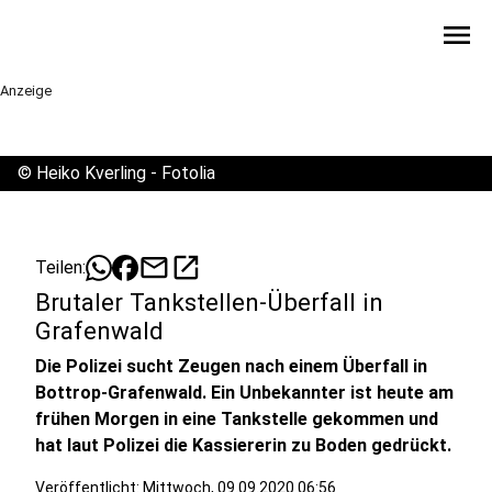
menu
Anzeige
©
Heiko Kverling - Fotolia
mail
open_in_new
Teilen:
Brutaler Tankstellen-Überfall in
Grafenwald
Die Polizei sucht Zeugen nach einem Überfall in
Bottrop-Grafenwald. Ein Unbekannter ist heute am
frühen Morgen in eine Tankstelle gekommen und
hat laut Polizei die Kassiererin zu Boden gedrückt.
Veröffentlicht:
Mittwoch, 09.09.2020 06:56