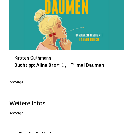
Kirsten Guthmann
play_circle
Buchtipp: Alina Bronsky - Pi mal Daumen
Anzeige
Weitere Infos
Anzeige