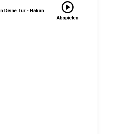
play_circle
an Deine Tür - Hakan
Abspielen