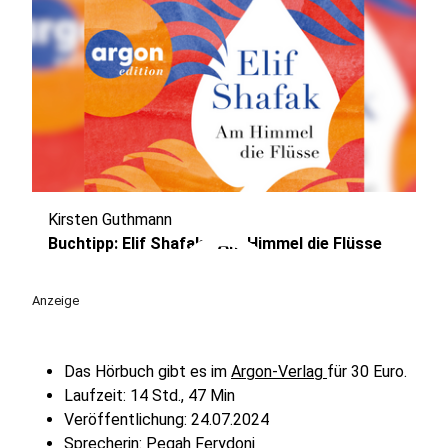
Kirsten Guthmann
play_circle
Buchtipp: Elif Shafak - Am Himmel die Flüsse
Anzeige
Das Hörbuch gibt es im
Argon-Verlag
für 30 Euro.
Laufzeit: 14 Std., 47 Min
Veröffentlichung: 24.07.2024
Sprecherin: Pegah Ferydoni