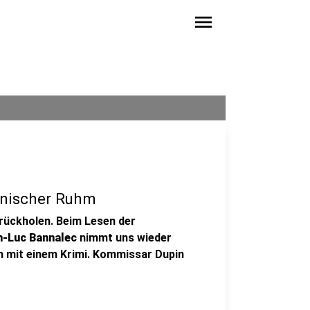
menu
onischer Ruhm
urückholen. Beim Lesen der
n-Luc Bannalec
nimmt uns wieder
h mit einem Krimi. Kommissar Dupin