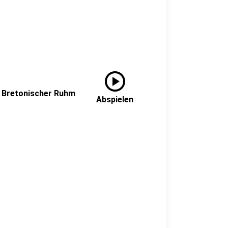
play_circle
- Bretonischer Ruhm
Abspielen