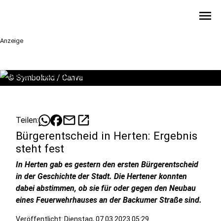
menu
Anzeige
©
Symbolbild / Canva
mail
open_in_new
Teilen:
Bürgerentscheid in Herten: Ergebnis
steht fest
In Herten gab es gestern den ersten Bürgerentscheid
in der Geschichte der Stadt. Die Hertener konnten
dabei abstimmen, ob sie für oder gegen den Neubau
eines Feuerwehrhauses an der Backumer Straße sind.
Veröffentlicht:
Dienstag, 07.03.2023 05:29