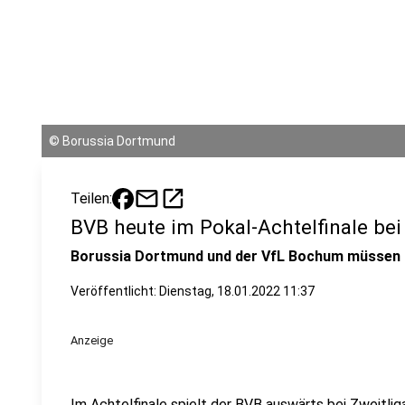
©
Borussia Dortmund
mail
open_in_new
Teilen:
BVB heute im Pokal-Achtelfinale bei 
Borussia Dortmund und der VfL Bochum müssen 
Veröffentlicht:
Dienstag, 18.01.2022 11:37
Anzeige
Im Achtelfinale spielt der BVB auswärts bei Zweitlig