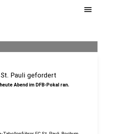
menu
St. Pauli gefordert
heute Abend im DFB-Pokal ran.
a-Tabellenführer FC St. Pauli. Bochum