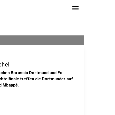
menu
chel
schen Borussia Dortmund und Ex-
telfinale treffen die Dortmunder auf
nd Mbappé.