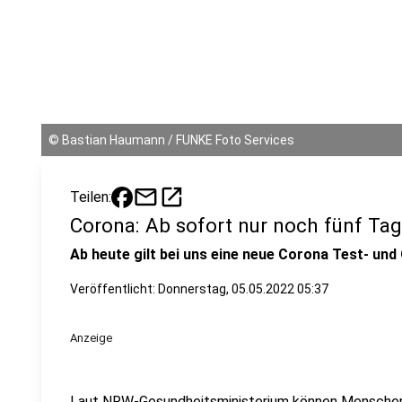
©
Bastian Haumann / FUNKE Foto Services
mail
open_in_new
Teilen:
Corona: Ab sofort nur noch fünf Tag
Ab heute gilt bei uns eine neue Corona Test- un
Veröffentlicht:
Donnerstag, 05.05.2022 05:37
Anzeige
Laut NRW-Gesundheitsministerium können Menschen 